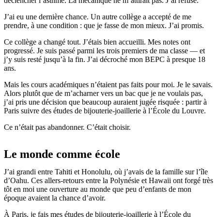
déclencher l’asthme. La mécanique ne m’attirait pas. J’ai refusé.
J’ai eu une dernière chance. Un autre collège a accepté de me
prendre, à une condition : que je fasse de mon mieux. J’ai promis.
Ce collège a changé tout. J’étais bien accueilli. Mes notes ont
progressé. Je suis passé parmi les trois premiers de ma classe — et
j’y suis resté jusqu’à la fin. J’ai décroché mon BEPC à presque 18
ans.
Mais les cours académiques n’étaient pas faits pour moi. Je le savais.
Alors plutôt que de m’acharner vers un bac que je ne voulais pas,
j’ai pris une décision que beaucoup auraient jugée risquée : partir à
Paris suivre des études de bijouterie-joaillerie à l’École du Louvre.
Ce n’était pas abandonner. C’était choisir.
Le monde comme école
J’ai grandi entre Tahiti et Honolulu, où j’avais de la famille sur l’île
d’Oahu. Ces allers-retours entre la Polynésie et Hawaii ont forgé très
tôt en moi une ouverture au monde que peu d’enfants de mon
époque avaient la chance d’avoir.
À Paris, je fais mes études de bijouterie-joaillerie à l’École du