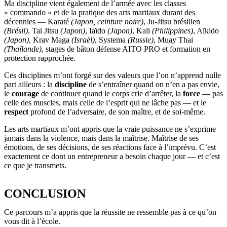
Ma discipline vient également de l’armée avec les classes
« commando » et de la pratique des arts martiaux durant des
décennies — Karaté
(Japon, ceinture noire)
, Ju-Jitsu brésilien
(Brésil)
, Tai Jitsu
(Japon)
, Iaïdo
(Japon)
, Kali
(Philippines)
, Aïkido
(Japon)
, Krav Maga
(Israël)
, Systema
(Russie)
, Muay Thai
(Thaïlande)
, stages de bâton défense AITO PRO et formation en
protection rapprochée.
Ces disciplines m’ont forgé sur des valeurs que l’on n’apprend nulle
part ailleurs : la
discipline
de s’entraîner quand on n’en a pas envie,
le
courage
de continuer quand le corps crie d’arrêter, la
force
— pas
celle des muscles, mais celle de l’esprit qui ne lâche pas — et le
respect
profond de l’adversaire, de son maître, et de soi-même.
Les arts martiaux m’ont appris que la vraie puissance ne s’exprime
jamais dans la violence, mais dans la maîtrise. Maîtrise de ses
émotions, de ses décisions, de ses réactions face à l’imprévu. C’est
exactement ce dont un entrepreneur a besoin chaque jour — et c’est
ce que je transmets.
CONCLUSION
Ce parcours m’a appris que la réussite ne ressemble pas à ce qu’on
vous dit à l’école.