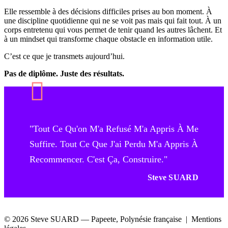
Elle ressemble à des décisions difficiles prises au bon moment. À
une discipline quotidienne qui ne se voit pas mais qui fait tout. À un
corps entretenu qui vous permet de tenir quand les autres lâchent. Et
à un mindset qui transforme chaque obstacle en information utile.
C’est ce que je transmets aujourd’hui.
Pas de diplôme. Juste des résultats.
"Tout Ce Qu'on M'a Refusé M'a Appris À Me
Suffire. Tout Ce Que J'ai Perdu M'a Appris À
Recommencer. C'est Ça, Construire."
Steve SUARD
© 2026 Steve SUARD — Papeete, Polynésie française | Mentions