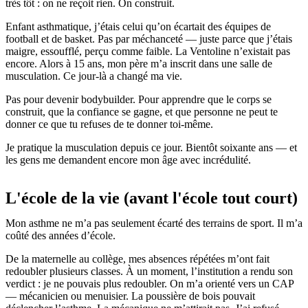
très tôt : on ne reçoit rien. On construit.
Enfant asthmatique, j’étais celui qu’on écartait des équipes de
football et de basket. Pas par méchanceté — juste parce que j’étais
maigre, essoufflé, perçu comme faible. La Ventoline n’existait pas
encore. Alors à 15 ans, mon père m’a inscrit dans une salle de
musculation. Ce jour-là a changé ma vie.
Pas pour devenir bodybuilder. Pour apprendre que le corps se
construit, que la confiance se gagne, et que personne ne peut te
donner ce que tu refuses de te donner toi-même.
Je pratique la musculation depuis ce jour. Bientôt soixante ans — et
les gens me demandent encore mon âge avec incrédulité.
L'école de la vie (avant l'école tout court)
Mon asthme ne m’a pas seulement écarté des terrains de sport. Il m’a
coûté des années d’école.
De la maternelle au collège, mes absences répétées m’ont fait
redoubler plusieurs classes. À un moment, l’institution a rendu son
verdict : je ne pouvais plus redoubler. On m’a orienté vers un CAP
— mécanicien ou menuisier. La poussière de bois pouvait